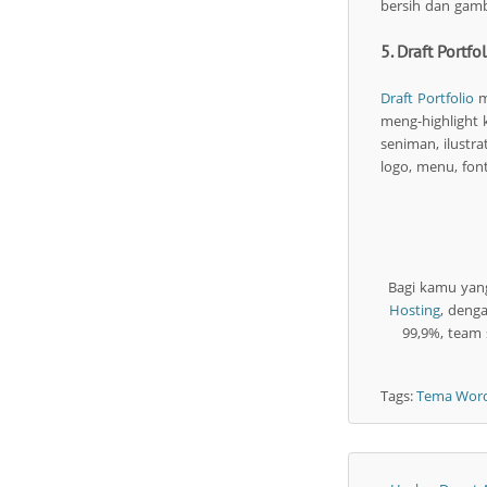
bersih dan gamb
5. Draft Portfo
Draft Portfolio
m
meng-highlight 
seniman, ilustr
logo, menu, fon
Bagi kamu yan
Hosting
, denga
99,9%, team
Tags:
Tema Word