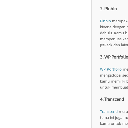
2. Pinbin
Pinbin
merupakan
kinerja dengan
dahulu. Kamu b
memperluas kem
JetPack dan lain
3. WP Portfoli
WP Portfolio
mer
mengadopsi seca
kamu memiliki b
untuk membuat
4. Transcend
Transcend
merup
tema ini juga m
kamu untuk men