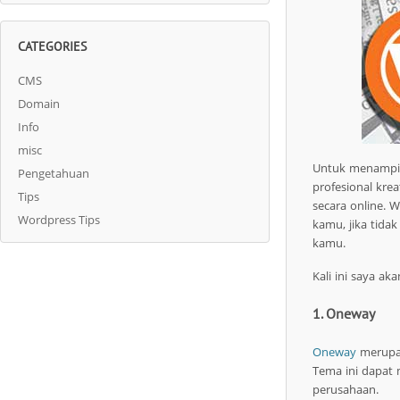
CATEGORIES
CMS
Domain
Info
misc
Untuk menampilk
Pengetahuan
profesional kre
Tips
secara online. 
Wordpress Tips
kamu, jika tida
kamu.
Kali ini saya a
1. Oneway
Oneway
merupak
Tema ini dapat m
perusahaan.